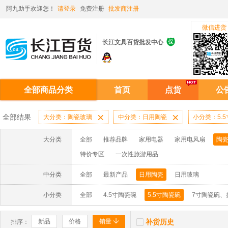
阿九助手欢迎您！
请登录
免费注册
批发商注册
微信进货

长江文具百货批发中心
全部商品分类
首页
点货
公
全部结果
大分类：陶瓷玻璃

中分类：日用陶瓷

小分类：5.
大分类
全部
推荐品牌
家用电器
家用电风扇
陶
特价专区
一次性旅游用品
中分类
全部
最新产品
日用陶瓷
日用玻璃
小分类
全部
4.5寸陶瓷碗
5.5寸陶瓷碗
7寸陶瓷碗、


新品
价格
销量
补货历史
排序：