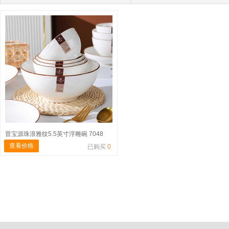
晋宝源珠浪雅纹5.5英寸浮雕碗 7048
查看价格
已购买
0