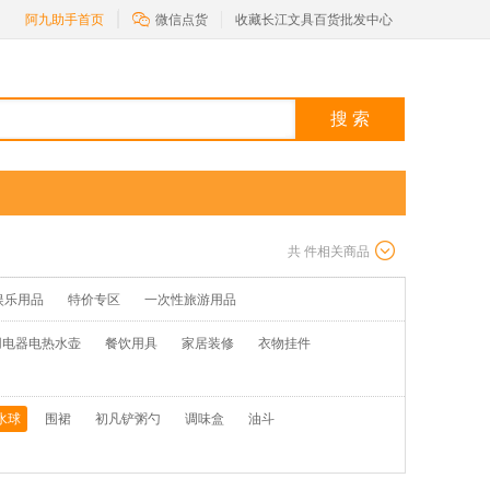

阿九助手首页
微信点货
收藏长江文具百货批发中心
搜 索
共
件相关商品
娱乐用品
特价专区
一次性旅游用品
用电器电热水壶
餐饮用具
家居装修
衣物挂件
水球
围裙
初凡铲粥勺
调味盒
油斗