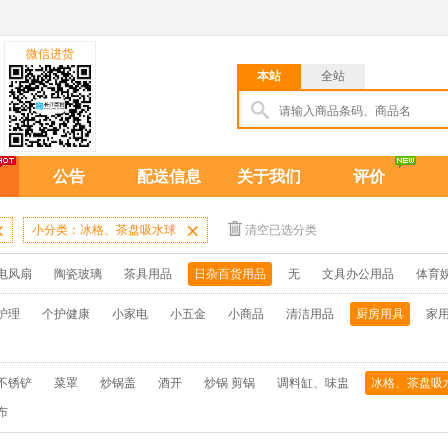
微信进货
本站
全站
公告
配送信息
关于我们
评价

小分类：冰格、茶盘吸水球

清空已选分类
电风扇
陶瓷玻璃
茶具用品
日杂百货用品
无
文具办公用品
体育
护理
个护健康
小家电
小五金
小商品
清洁用品
厨房用具
家
不锈铲
菜罩
炒锅盖
酒开
炒锅 剪锅
调料缸、味盅
冰格、茶盘吸
布