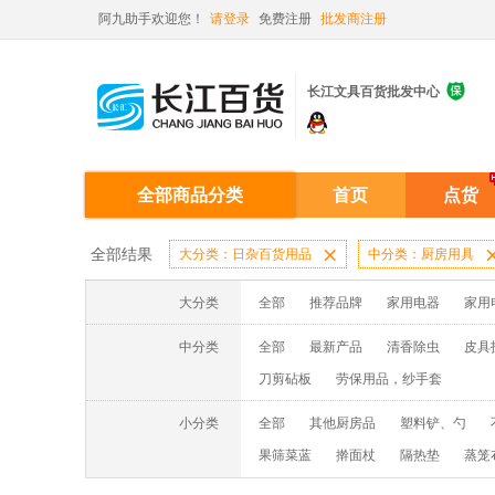
阿九助手欢迎您！
请登录
免费注册
批发商注册

长江文具百货批发中心
全部商品分类
首页
点货
全部结果
大分类：日杂百货用品

中分类：厨房用具
大分类
全部
推荐品牌
家用电器
家用
中分类
全部
最新产品
清香除虫
皮具
刀剪砧板
劳保用品，纱手套
小分类
全部
其他厨房品
塑料铲、勺
果筛菜蓝
擀面杖
隔热垫
蒸笼