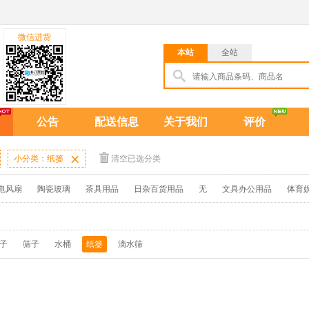
微信进货
本站
全站
公告
配送信息
关于我们
评价
小分类：纸篓

清空已选分类
电风扇
陶瓷玻璃
茶具用品
日杂百货用品
无
文具办公用品
体育
椅子
筛子
水桶
纸篓
滴水筛