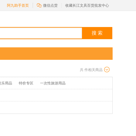

阿九助手首页
微信点货
收藏长江文具百货批发中心
搜 索
共
件相关商品
娱乐用品
特价专区
一次性旅游用品