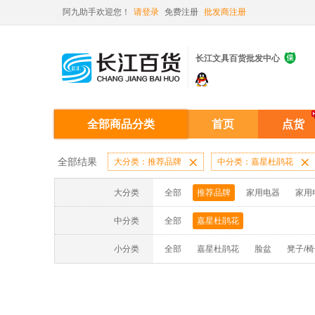
阿九助手欢迎您！
请登录
免费注册
批发商注册

长江文具百货批发中心
全部商品分类
首页
点货
全部结果
大分类：推荐品牌

中分类：嘉星杜鹃花

大分类
全部
推荐品牌
家用电器
家用
中分类
全部
嘉星杜鹃花
小分类
全部
嘉星杜鹃花
脸盆
凳子/