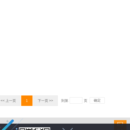
确定
<< 上一页
1
下一页 >>
到第
页
