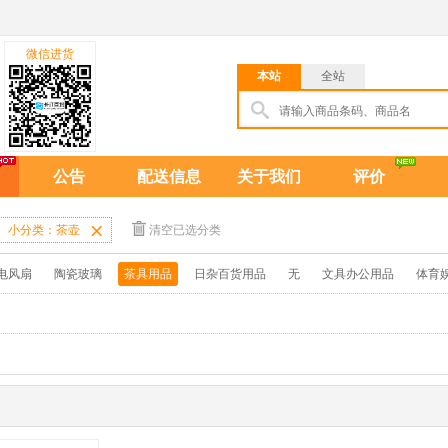
微信进货
本站
全站
公告
配送信息
关于我们
评价
小分类：茶壶

清空已选分类
电风扇
陶瓷玻璃
茶具用品
日杂百货用品
无
文具办公用品
体育