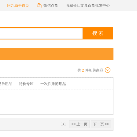

阿九助手首页
微信点货
收藏长江文具百货批发中心
搜 索
共
2
件相关商品
娱乐用品
特价专区
一次性旅游用品
1/1
<< 上一页
下一页 >>