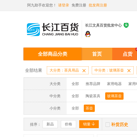
阿九助手欢迎您！
请登录
免费注册
批发商注册

长江文具百货批发中心
全部商品分类
首页
点货
全部结果
大分类：茶具用品

中分类：玻璃茶壶

大分类
全部
推荐品牌
家用电器
家用
中分类
全部
陶瓷茶具
玻璃茶壶
小分类
全部
茶壶


新品
价格
销量
补货历史
排序：