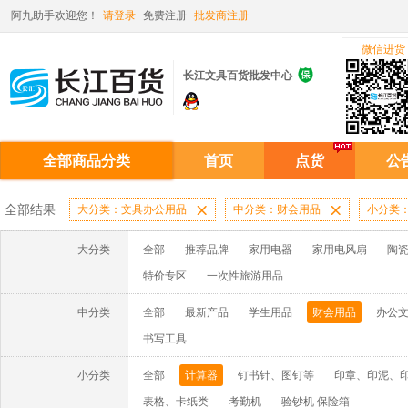
阿九助手欢迎您！
请登录
免费注册
批发商注册
微信进货

长江文具百货批发中心
全部商品分类
首页
点货
公
全部结果
大分类：文具办公用品

中分类：财会用品

小分类
大分类
全部
推荐品牌
家用电器
家用电风扇
陶
特价专区
一次性旅游用品
中分类
全部
最新产品
学生用品
财会用品
办公
书写工具
小分类
全部
计算器
钉书针、图钉等
印章、印泥、
表格、卡纸类
考勤机
验钞机 保险箱