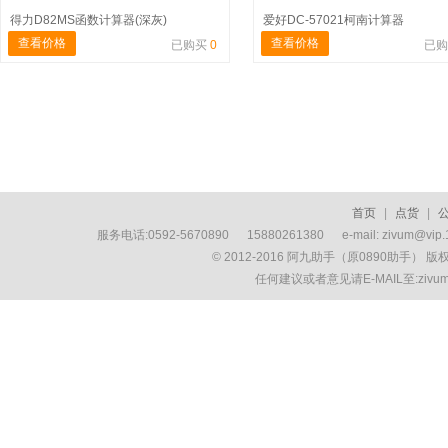
得力D82MS函数计算器(深灰)
爱好DC-57021柯南计算器
查看价格
查看价格
已购买
0
已
首页
|
点货
|
服务电话:0592-5670890 15880261380 e-mail: zivum
© 2012-2016 阿九助手（原0890助手） 
任何建议或者意见请E-MAIL至:ziv