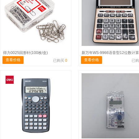
得力0025回形针(100枚/盒)
新万年WS-9966语音型12位数计
查看价格
查看价格
已购买
0
已