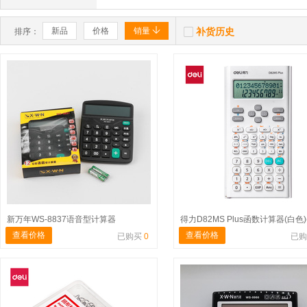


新品
价格
销量
补货历史
排序：
新万年WS-8837语音型计算器
得力D82MS Plus函数计算器(白色)
查看价格
查看价格
已购买
0
已