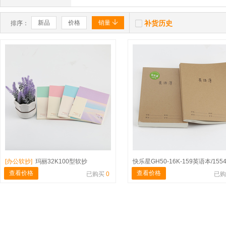


新品
价格
销量
补货历史
排序：
[办公软抄]
玛丽32K100型软抄
快乐星GH50-16K-159英语本/155
查看价格
查看价格
已购买
0
已