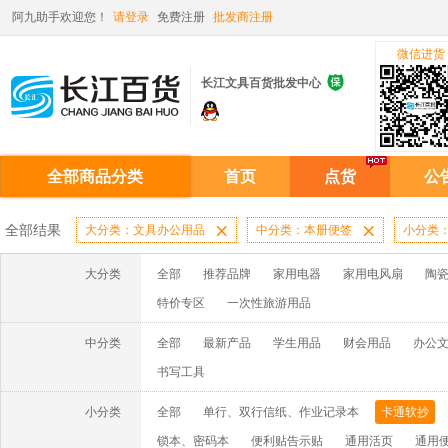
阿九助手欢迎您！
请登录
免费注册
批发商注册
微信进货

长江文具百货批发中心
全部商品分类
首页
点货
公
全部结果
大分类：文具办公用品

中分类：本册便签

小分类
大分类
全部
推荐品牌
家用电器
家用电风扇
陶
特价专区
一次性旅游用品
中分类
全部
最新产品
学生用品
财会用品
办公
书写工具
小分类
全部
单行、双行信纸、作业记录本
卡通软抄
锁本、密码本
便利贴告示贴
通用活页
通用