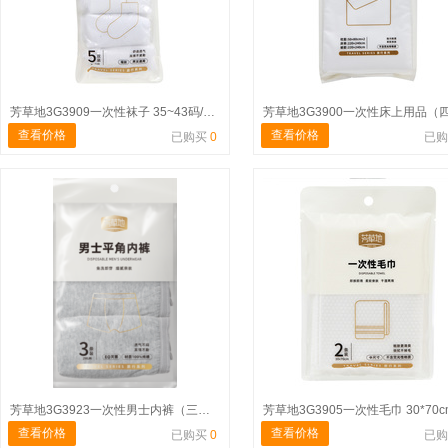
芳草地3G3909一次性袜子 35~43码/短筒款*5双/男女通用
查看价格
查看价格
已购买
0
已
芳草地3G3923一次性男士内裤（三角款）3XL*3条装
查看价格
查看价格
已购买
0
已