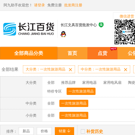
阿九助手欢迎您！
请登录
免费注册
批发商注册
微信进货

长江文具百货批发中心
全部商品分类
首页
点货
公
全部结果
大分类：一次性旅游用品

中分类：一次性旅游用品

大分类
全部
推荐品牌
家用电器
家用电风扇
陶
特价专区
一次性旅游用品
中分类
全部
一次性旅游用品
小分类
全部
一次性旅游用品


新品
价格
销量
补货历史
排序：