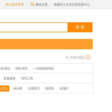

阿九助手首页
微信点货
收藏长江文具百货批发中心
搜 索
共
件相关商品
娱乐用品
特价专区
一次性旅游用品
本册便签
书写工具
生用品
未分类
儿童剪刀
地球仪
红领巾