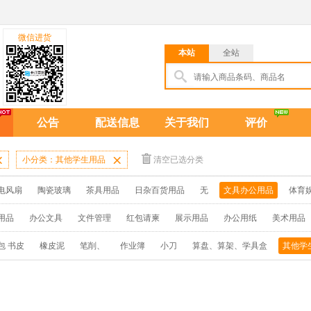
微信进货
本站
全站
公告
配送信息
关于我们
评价

小分类：其他学生用品

清空已选分类
电风扇
陶瓷玻璃
茶具用品
日杂百货用品
无
文具办公用品
体育
用品
办公文具
文件管理
红包请柬
展示用品
办公用纸
美术用品
包 书皮
橡皮泥
笔削、
作业簿
小刀
算盘、算架、学具盒
其他学